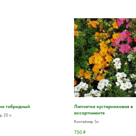
ик гибридный
Лапчатка кустарниковая в
ассортименте
р 20 л
Контейнер 5л
750
₽