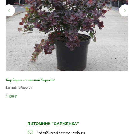
Барбарис оттавский 'Superba'
Спи
Контейнейнер 5л
Кон
1 100
₽
700
ПИТОМНИК "САРЖЕНКА"
info@landscape-spb.ru