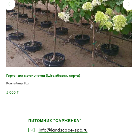
Гортензия метельчатая (Штамбовая, сорта)
Гр
Контейнер 10л
3-х
5 000
₽
1 5
ПИТОМНИК "САРЖЕНКА"
info@landscape-spb.ru