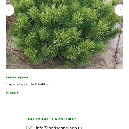
Сосна горная
Лип
Открытый грунт, d-60 h-40см
Отк
10 000
₽
12 
ПИТОМНИК "САРЖЕНКА"
info@landscape-spb.ru