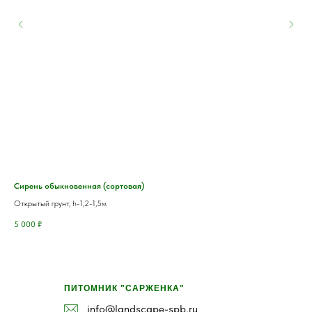
Сирень обыкновенная (сортовая)
Киз
Открытый грунт, h-1,2-1,5м
Пак
5 000
₽
60
ПИТОМНИК "САРЖЕНКА"
info@landscape-spb.ru