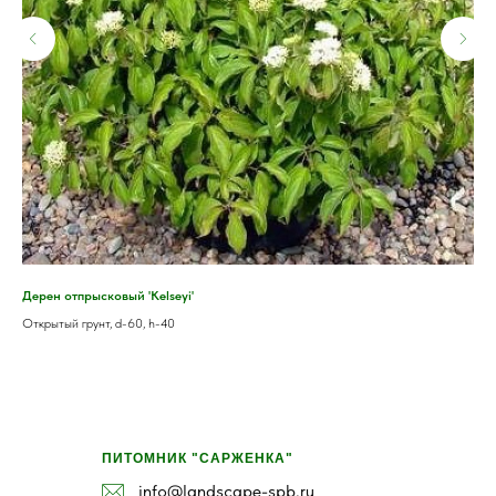
Дерен отпрысковый 'Kelseyi'
Бер
Открытый грунт, d-60, h-40
Отк
18 
ПИТОМНИК "САРЖЕНКА"
info@landscape-spb.ru