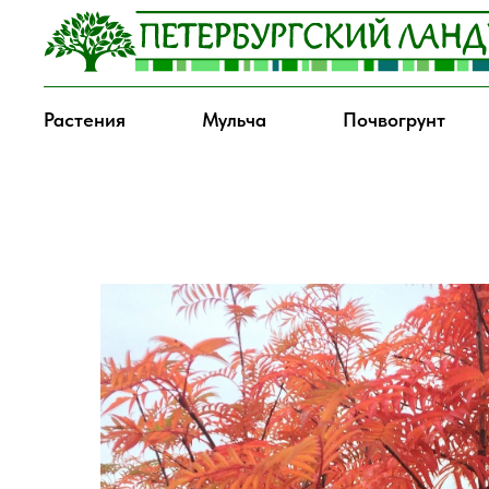
Растения
Мульча
Почвогрунт