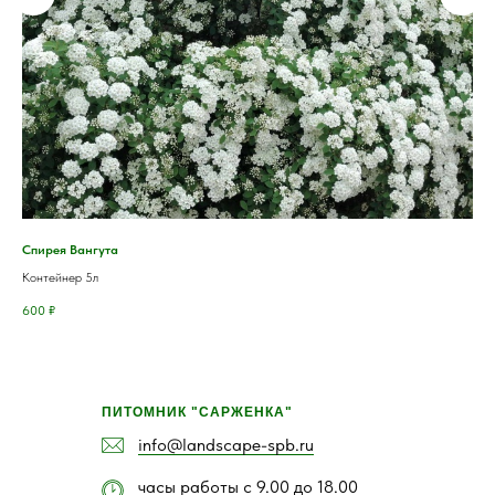
Спирея Вангута
Сос
Контейнер 5л
Отк
600
₽
16 
ПИТОМНИК "САРЖЕНКА"
info@landscape-spb.ru
часы работы с 9.00 до 18.00