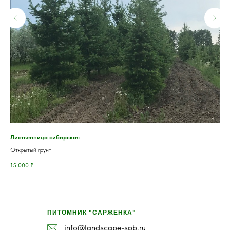
Лиственница сибирская
Мож
Открытый грунт
Кон
15 000
₽
2 0
ПИТОМНИК "САРЖЕНКА"
info@landscape-spb.ru