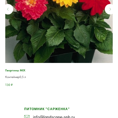
Георгины MIX
Сос
Контейнер0,5 л
Кон
130
₽
5 0
ПИТОМНИК "САРЖЕНКА"
info@landscape-spb.ru